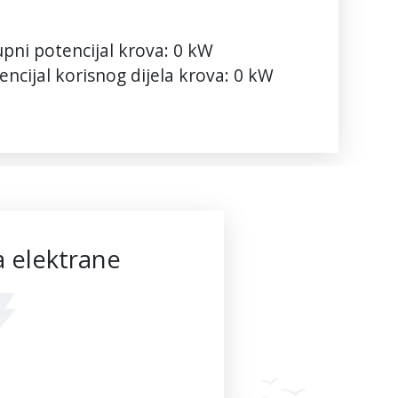
pni potencijal krova:
0
kW
encijal korisnog dijela krova:
0
kW
 elektrane