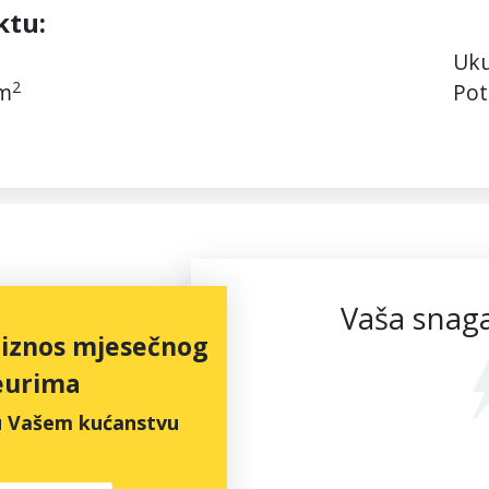
ktu:
Uku
2
m
Pot
Vaša snaga
 iznos mjesečnog
eurima
 u Vašem kućanstvu